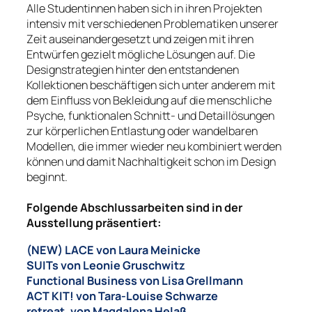
Alle Studentinnen haben sich in ihren Projekten
intensiv mit verschiedenen Problematiken unserer
Zeit auseinandergesetzt und zeigen mit ihren
Entwürfen gezielt mögliche Lösungen auf. Die
Designstrategien hinter den entstandenen
Kollektionen beschäftigen sich unter anderem mit
dem Einfluss von Bekleidung auf die menschliche
Psyche, funktionalen Schnitt- und Detaillösungen
zur körperlichen Entlastung oder wandelbaren
Modellen, die immer wieder neu kombiniert werden
können und damit Nachhaltigkeit schon im Design
beginnt.
Folgende Abschlussarbeiten sind in der
Ausstellung präsentiert:
(NEW) LACE
von Laura Meinicke
SUITs
von Leonie Gruschwitz
Functional Business
von Lisa Grellmann
ACT KIT!
von Tara-Louise Schwarze
retreat.
von Magdalena Helaß