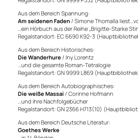
Aus dem Bereich Spannung:
Am seidenen Faden
/ Simone Thomalla liest…vo
…ein Hörbuch aus der Reihe „Brigitte-Starke St
Regalstandort: EC 6690 K92-3 (Hauptbibliothe
Aus dem Bereich Historisches:
Die Wanderhure
/ Iny Lorentz
…und die gesamte Roman-Tetralogie
Regalstandort: GN 9999 L869 (Hauptbibliothek, 
Aus dem Bereich Autobiographisches:
Die weiße Massai
/ Corinne Hofmann
…und ihre Nachfolgebücher
Regalstandort: GN 2366 H713(10) (Hauptbibliothe
Aus dem Bereich Deutsche Literatur:
Goethes Werke
…in 14 Bänden