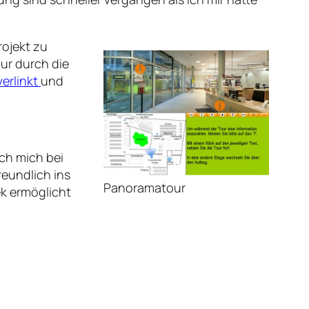
rojekt zu
ur durch die
verlinkt
und
ch mich bei
reundlich ins
Panoramatour
k ermöglicht