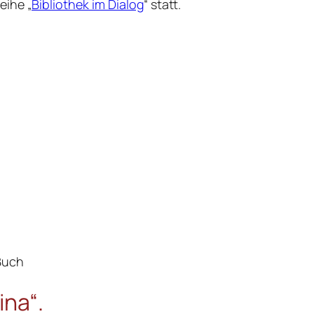
eihe „
Bibliothek im Dialog
“ statt.
Buch
ina“.