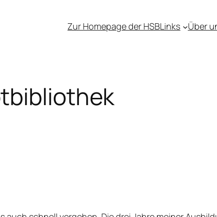
Zur Homepage der HSB
Links
Über u
tbibliothek
ngs auch schnell vergehen. Die drei Jahre meiner Ausbild