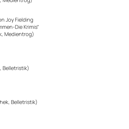
n Joy Fielding
immen-Die Krimis“
k, Medientrog)
Belletristik)
k, Belletristik)