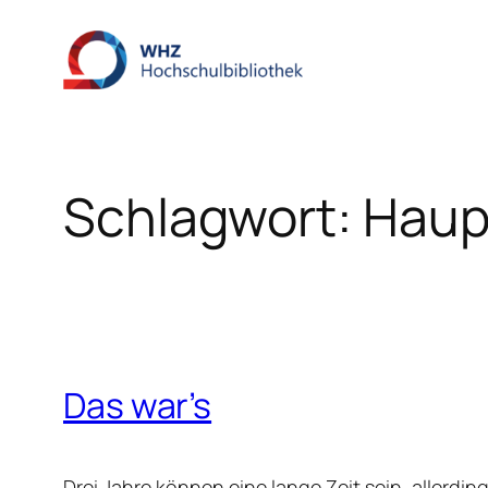
Zum
Inhalt
springen
Schlagwort:
Haup
Das war’s
Drei Jahre können eine lange Zeit sein, allerdi